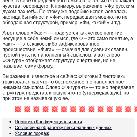
несет в себе определенного смысла, а только отображает
чувства говорящего. К примеру, выражение: «Фу, русским
духом пахнет!». По этому же подобию использовалась
частица бытийности «Фи», передающая эмоцию, но не
обладающая структурой, пример: «Фи, какой!!» и т.д.
А вот слово «Факт» — трактуется как четкое понятие,
несущее в себе некий смысл, где Ф – это само понятие, а
«акт» — это, какое-либо зафиксированное
происшествие. «Фига» — означал для древних славян,
пустой путь, не наполненный смыслом, а вот слово
«Фигура» отображает структуру, очертания, но не
называет саму форму.
Выражение, известное и сейчас: «Фиговый листочек»,
трактовался как что-то бесполезное, не наполненное
никаким смыслом. Слово «Фигурант» — точно передавал
структуру, представляющую что-то (утверждающую), но
при этом не называющую ее.
Политика Конфиденциальности
Согласие на обработку персональных данных
Условия продаж