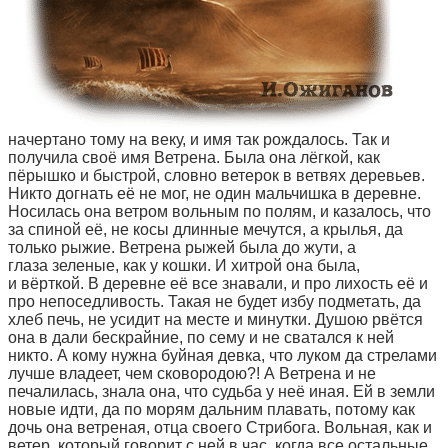
начертано тому на веку, и имя так рождалось. Так и
получила своё имя Ветрена. Была она лёгкой, как
пёрышко и быстрой, словно ветерок в ветвях деревьев.
Никто догнать её не мог, не один мальчишка в деревне.
Носилась она ветром вольным по полям, и казалось, что
за спиной её, не косы длинные мечутся, а крылья, да
только рыжие. Ветрена рыжей была до жути, а
глаза зеленые, как у кошки. И хитрой она была,
и вёрткой. В деревне её все знавали, и про лихость её и
про непоседливость. Такая не будет избу подметать, да
хлеб печь, не усидит на месте и минутки. Душою рвётся
она в дали бескрайние, по сему и не сватался к ней
никто. А кому нужна буйная девка, что луком да стрелами
лучше владеет, чем сковородою?! А Ветрена и не
печалилась, знала она, что судьба у неё иная. Ей в земли
новые идти, да по морям дальним плавать, потому как
дочь она ветреная, отца своего Стрибога. Вольная, как и
ветер, который говорит с ней в час, когда все остальные