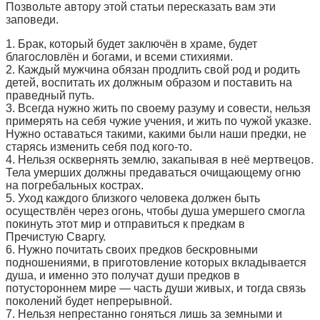
Позвольте автору этой статьи пересказать вам эти
заповеди.
1. Брак, который будет заключён в храме, будет
благословлён и богами, и всеми стихиями.
2. Каждый мужчина обязан продлить свой род и родить
детей, воспитать их должным образом и поставить на
праведный путь.
3. Всегда нужно жить по своему разуму и совести, нельзя
примерять на себя чужие учения, и жить по чужой указке.
Нужно оставаться такими, какими были наши предки, не
старясь изменить себя под кого-то.
4. Нельзя осквернять землю, закапывая в неё мертвецов.
Тела умерших должны предаваться очищающему огню
на погребальных кострах.
5. Уход каждого близкого человека должен быть
осуществлён через огонь, чтобы душа умершего смогла
покинуть этот мир и отправиться к предкам в
Пречистую Сваргу.
6. Нужно почитать своих предков бескровными
подношениями, в приготовление которых вкладывается
душа, и именно это получат души предков в
потустороннем мире — часть души живых, и тогда связь
поколений будет непрерывной.
7. Нельзя непрестанно гоняться лишь за земными и