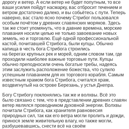
дорогу и ветер. А если ветер не будет попутным, то все
ваши усилия пойдут насмарку, вас отбросит течением и
ветром достаточно далеко, и вы собьётесь с пути. Теперь
наверно, вас стало ясно почему Стрибог пользовался
особым почётом у древних славянских моряков. Здесь
так же стоит упомянуть, что в давние времена, морские
плавания носили целью не только завоевание новых
земель, но и торговлю. Ещё одной профессиональной
кастой, почитавшей Стрибога, были купцы. Обычно
капища в честь бога Стрибога строились
на берегах крупных рек и морей, одним словом там, где
проходили наиболее важные торговые пути. Купцы
обычно преподносили очень богатые требы, надеясь
этим заслужить расположение божества, что сулило
успешным плаванием для их торгового корабля. Самым
известным храмом бога Стрибога, считался храм,
воздвигнутый на острове Березань, у устья Днепра.
Богу Стрибогу поклонялись так же и волхвы. Всё это
было связано с тем, что в представлении древних славян
ветер являлся проводником духовной энергии. Волхвы
почитали Стрибога, как хранителя равновесия
природных сил, так как его ветра могли пролить и дожди,
принося земле живительную влагу, но также могли,
разбушевавшись, снести всё на своём