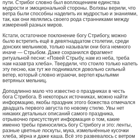
пути. Стрибог словно был воплощением единства
мудрости и эмоциональной стороны. Волхвы верили, что
ветра были способны наделить их мудростью и знаниями,
так, как они являлись своего рода странниками между
измерений разных миров.
Кстати, остаточное поклонение богу Стрибогу, можно
было встретить ещё в девятнадцатом столетии, среди
донских мельников, только называли они бога немного
иначе — Стрыбом. Даже сохранился фрагмент
ритуальной песни: «Повей Стрыбу, нам из неба, треба
нам назавтра хлеба». Твердили, что стоило только напеть
эту песню, как тут же поднимался довольно сильный
ветер, который словно играючи, вертел крыльями
ветряных мельниц.
Доподлинно мало что известно о праздниках в честь
бога Стрибога. В некоторых источниках, можно найти
информацию, якобы праздник этого божества отмечался
двадцать первого августа по новому стилю. Увы нет
никаких детальных описаний самого праздника,
отрывочно присутствует информация о том, какие
именно требы приносились богу Стрибогу и это: ленты,
разные цветные лоскуты, мука, измельчённые кусочки
хлеба, зёрна и даже каша. Всё это развевалось с ветром