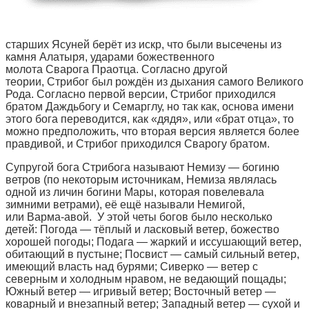
старших Ясуней берёт из искр, что были высечены из
камня Алатыря, ударами божественного
молота Сварога Праотца. Согласно другой
теории, Стрибог был рождён из дыхания самого Великого
Рода. Согласно первой версии, Стрибог приходился
братом Даждьбогу и Семарглу, но так как, основа имени
этого бога переводится, как «дядя», или «брат отца», то
можно предположить, что вторая версия является более
правдивой, и Стрибог приходился Сварогу братом.
Супругой бога Стрибога называют Немизу — богиню
ветров (по некоторым источникам, Немиза являлась
одной из личин богини Мары, которая повелевала
зимними ветрами), её ещё называли Немигой,
или Варма-авой. У этой четы богов было несколько
детей: Погода — тёплый и ласковый ветер, божество
хорошей погоды; Подага — жаркий и иссушающий ветер,
обитающий в пустыне; Посвист — самый сильный ветер,
имеющий власть над бурями; Сиверко — ветер с
северным и холодным нравом, не ведающий пощады;
Южный ветер — игривый ветер; Восточный ветер —
коварный и внезапный ветер; Западный ветер — сухой и