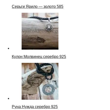
Серьги Ярило — золото 585
Кулон Молвинец серебро 925
Руна Нужда серебро 925