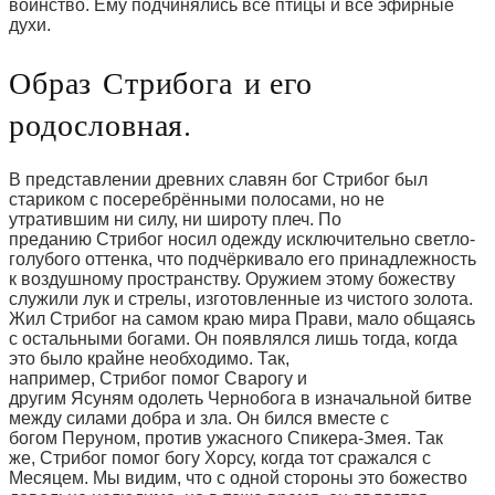
воинство. Ему подчинялись все птицы и все эфирные
духи.
Образ Стрибога и его
родословная.
В представлении древних славян бог Стрибог был
стариком с посеребрёнными полосами, но не
утратившим ни силу, ни широту плеч. По
преданию Стрибог носил одежду исключительно светло-
голубого оттенка, что подчёркивало его принадлежность
к воздушному пространству. Оружием этому божеству
служили лук и стрелы, изготовленные из чистого золота.
Жил Стрибог на самом краю мира Прави, мало общаясь
с остальными богами. Он появлялся лишь тогда, когда
это было крайне необходимо. Так,
например, Стрибог помог Сварогу и
другим Ясуням одолеть Чернобога в изначальной битве
между силами добра и зла. Он бился вместе с
богом Перуном, против ужасного Спикера-Змея. Так
же, Стрибог помог богу Хорсу, когда тот сражался с
Месяцем. Мы видим, что с одной стороны это божество