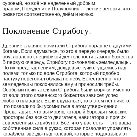
суровый, но всё же наделённый добрым
нравом; Полуденик и Полуночник — легкие ветерки, что
резвятся соответственно, днём и ночью.
Поклонение Стрибогу.
Древние славяне почитали Стрибога наравне с другими
богами. Если вдуматься, то это в первую очередь было
обусловлено спецификой деятельности самого божества.
В первую очередь, Стрибогу поклонялись земледельцы.
По их представлениям, дождевые тучи сгущались над
полями только по воле Стрибога, который подобно
пастуху перегонял облака по небу. Естественно, что
земледельцы поклонялись ему и приносили требы.
Особыми почитателями Стрибога были моряки, именно
от воли этого славянского божества зависел успех
любого плаванья. Если вдуматься, то в этом нет ничего,
что позволило бы усомниться в этом утверждении.
Представьте, что вы моряк, который бороздит морские
просторы без всякого двигателя, навигатора и прочих
современных атрибутов. Всё, что у вас есть — это ваша
собственная сила в руках, которая позволяет управлять
кораблём, звёзды над головой, которые подсказывают