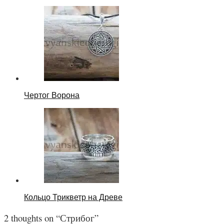
Чертог Ворона
Кольцо Трикветр на Древе
2 thoughts on “
Стрибог
”