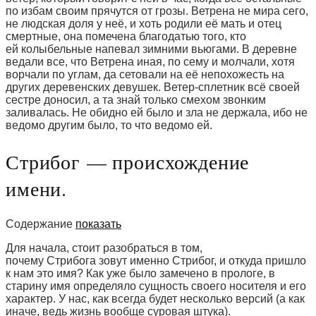
по избам своим прячутся от грозы. Ветрена не мира сего,
не людская доля у неё, и хоть родили её мать и отец
смертные, она помечена благодатью того, кто
ей колыбельные напевал зимними вьюгами. В деревне
ведали все, что Ветрена иная, по сему и молчали, хотя
ворчали по углам, да сетовали на её непохожесть на
других деревенских девушек. Ветер-сплетник всё своей
сестре доносил, а та знай только смехом звонким
заливалась. Не обидно ей было и зла не держала, ибо не
ведомо другим было, то что ведомо ей.
Стрибог — происхождение
имени.
Содержание
показать
Для начала, стоит разобраться в том,
почему Стрибога зовут именно Стрибог, и откуда пришло
к нам это имя? Как уже было замечено в прологе, в
старину имя определяло сущность своего носителя и его
характер. У нас, как всегда будет несколько версий (а как
иначе, ведь жизнь вообще суровая штука).