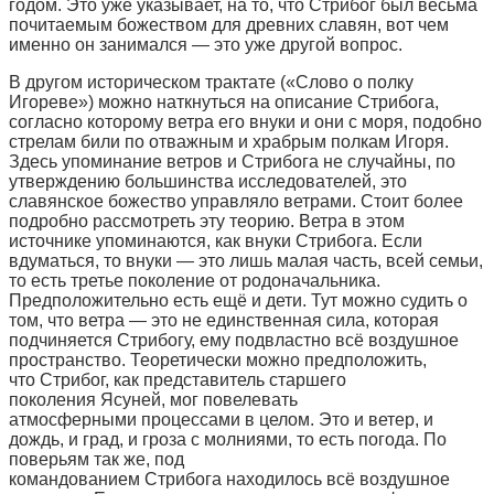
годом. Это уже указывает, на то, что Стрибог был весьма
почитаемым божеством для древних славян, вот чем
именно он занимался — это уже другой вопрос.
В другом историческом трактате («Слово о полку
Игореве») можно наткнуться на описание Стрибога,
согласно которому ветра его внуки и они с моря, подобно
стрелам били по отважным и храбрым полкам Игоря.
Здесь упоминание ветров и Стрибога не случайны, по
утверждению большинства исследователей, это
славянское божество управляло ветрами. Стоит более
подробно рассмотреть эту теорию. Ветра в этом
источнике упоминаются, как внуки Стрибога. Если
вдуматься, то внуки — это лишь малая часть, всей семьи,
то есть третье поколение от родоначальника.
Предположительно есть ещё и дети. Тут можно судить о
том, что ветра — это не единственная сила, которая
подчиняется Стрибогу, ему подвластно всё воздушное
пространство. Теоретически можно предположить,
что Стрибог, как представитель старшего
поколения Ясуней, мог повелевать
атмосферными процессами в целом. Это и ветер, и
дождь, и град, и гроза с молниями, то есть погода. По
поверьям так же, под
командованием Стрибога находилось всё воздушное