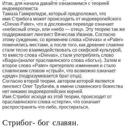
Итак, для начала давайте ознакомимся с теорией
индоевропеиста
Тамаза Гамкрелидзе, который предположил, что
имя Стрибога может происходить от индоевропейского
«Dievas Pater», что в дословном переводе означает
«небесный отец», или «небо — отец». Эту теорию так же
поддерживает лингвист Вячеслав Иванов. Согласно
этому суждению, со временем слова «Dievas» и «Pater»
поменялись местами, а после того, как древние славяне
стали тесно взаимодействовать со скифской культурой,
то вместо слова «Dievas», стали употреблять слово
«Baga»(аналог праславянского слова «богъ»). Затем и
второе слово «Pater» претерпело изменения и стало
славянским словом «стрый», что возможно означает
«дядя» (подразумевается брат отца).
Согласно второй теории, автором которой является
лингвист Олег Трубачёв, в имени славянского божества
нет никаких индоевропейских корней.
Имя Стрибог исходя из этой теории, происходит от
праславянского слова «стерти», что означает
распространять что-либо, простираться.
Стрибог- бог славян.