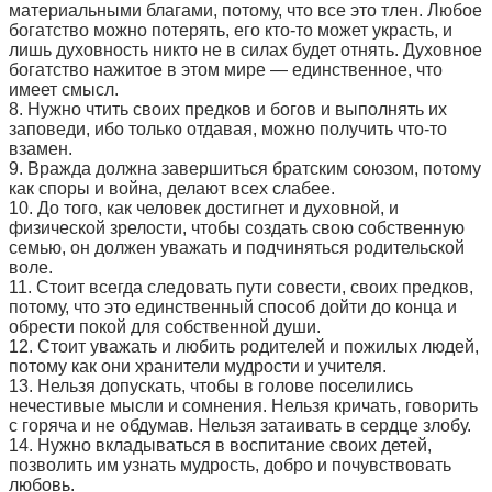
материальными благами, потому, что все это тлен. Любое
богатство можно потерять, его кто-то может украсть, и
лишь духовность никто не в силах будет отнять. Духовное
богатство нажитое в этом мире — единственное, что
имеет смысл.
8. Нужно чтить своих предков и богов и выполнять их
заповеди, ибо только отдавая, можно получить что-то
взамен.
9. Вражда должна завершиться братским союзом, потому
как споры и война, делают всех слабее.
10. До того, как человек достигнет и духовной, и
физической зрелости, чтобы создать свою собственную
семью, он должен уважать и подчиняться родительской
воле.
11. Стоит всегда следовать пути совести, своих предков,
потому, что это единственный способ дойти до конца и
обрести покой для собственной души.
12. Стоит уважать и любить родителей и пожилых людей,
потому как они хранители мудрости и учителя.
13. Нельзя допускать, чтобы в голове поселились
нечестивые мысли и сомнения. Нельзя кричать, говорить
с горяча и не обдумав. Нельзя затаивать в сердце злобу.
14. Нужно вкладываться в воспитание своих детей,
позволить им узнать мудрость, добро и почувствовать
любовь.