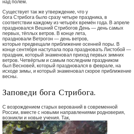
над полем.
Существует так же утверждение, что у
бога Стрибога было сразу четыре праздника, в
соответствии каждому из четырёх времён года. В апреле
праздновался Вешний Стрибогов День — день самых
первых, тёплых ветров. В конце лета,
праздновали Ветрогон — день ветров,
которые предвещали приближение осенней поры. В
конце сентября наступала пора праздновать Листобой —
праздник, который знаменовал приход первых зимних
ветров. Четвёртым и самым последним праздником
был Весновей, который праздновался в феврале, на
исходе зимы, и который знаменовал скорое приближение
весны.
Заповеди бога Стрибога.
С возрождением старых верований в современной
России, вместе с новыми направлениями родноверия,
возникли и новые учения. Так,