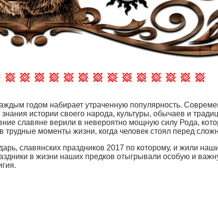
 каждым годом набирает утраченную популярность. Совреме
 знания истории своего народа, культуры, обычаев и тради
ревние славяне верили в невероятно мощную силу Рода, кот
в трудные моменты жизни, когда человек стоял перед сло
арь, славянских праздников 2017 по которому, и жили наш
раздники в жизни наших предков отыгрывали особую и важн
игия.