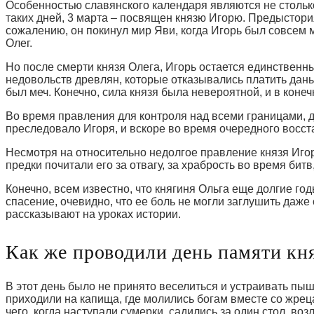
Особенностью славянского календаря являются не столь
таких дней, 3 марта – посвящен князю Игорю. Предыстори
сожалению, он покинул мир Яви, когда Игорь был совсем 
Олег.
Но после смерти князя Олега, Игорь остается единственн
недовольств древлян, которые отказывались платить дань
был меч. Конечно, сила князя была невероятной, и в конеч
Во время правления для контроля над всеми границами, дл
преследовало Игоря, и вскоре во время очередного восст
Несмотря на относительно недолгое правление князя Игор
предки почитали его за отвагу, за храбрость во время битв,
Конечно, всем известно, что княгиня Ольга еще долгие г
спасение, очевидно, что ее боль не могли заглушить даж
рассказывают на уроках истории.
Как же проводили день памяти кн
В этот день было не принято веселиться и устраивать п
приходили на капища, где молились богам вместе со жре
чего, когда наступали сумерки, садились за один стол, во