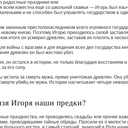
ко радостные праздники или
я всем известна еще со школьной скамьи — Игорь был языч
маленьким и не способен был управлять государством в оди
ым законным престолонаследником всего огромного государ
 новому князю. Поэтому Игорю приходилось силой заставлят
ном итоге он усмирил древлян, заставив их платить в неско
я войны с врагами и для ведения всех дел государства кн
ания древлян он был жестоко убит.
я, он остался в истории, не только благодаря восстаниям
 за его силу.
оды мстила за смерть мужа, прямо уничтожая древлян. Она 
е смерти убийц ее мужа. Истории насчитывает четыре невер
язя Игоря наши предки?
ышные празднества, не проводились свадьбы или прочие ва
цами, проводившими тайные обряды. Просили их о милости 
зле большого костра, и самый старший, знающий в Роду начи