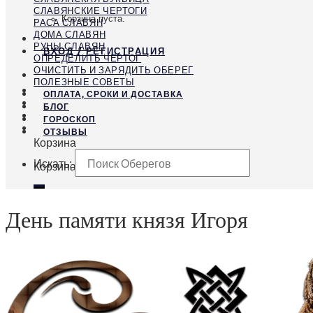
СЛАВЯНСКИЕ ЧЕРТОГИ
Корзина пуста.
РАСА СЛАВЯН
ДОМА СЛАВЯН
РУНЫ СЛАВЯН
ВХОД / РЕГИСТРАЦИЯ
ОПРЕДЕЛИТЬ ЧЕРТОГ
ОЧИСТИТЬ И ЗАРЯДИТЬ ОБЕРЕГ
ПОЛЕЗНЫЕ СОВЕТЫ
ОПЛАТА, СРОКИ И ДОСТАВКА
БЛОГ
ГОРОСКОП
ОТЗЫВЫ
Корзина
Искать:
Корзина пуста.
День памяти князя Игоря