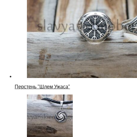
Перстень "Шлем Ужаса"