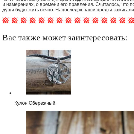
и намерениях, о времени его правления. Считалось, что по
души будут жить вечно. Напоследок наши предки зажигали
Вас также может заинтересовать:
Кулон Обережный