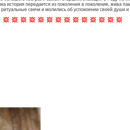
ка история передается из поколения в поколение, жива памя
 ритуальные свечи и молились об успокоении своей души и