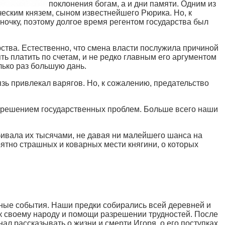
поклонения богам, а и дни памяти. Одним из
еским князем, сыном известнейшего Рюрика. Но, к
ночку, поэтому долгое время регентом государства был
ства. Естественно, что смена власти послужила причиной
ь платить по счетам, и не редко главным его аргументом
лько раз большую дань.
язь привлекал варягов. Но, к сожалению, предательство
 и решением государственных проблем. Больше всего наши
убивала их тысячами, не давая ни малейшего шанса на
оятно страшных и коварных мести княгини, о которых
жные события. Наши предки собирались всей деревней и
к своему народу и помощи разрешении трудностей. После
нал рассказывать о жизни и смерти Игоря, о его поступках