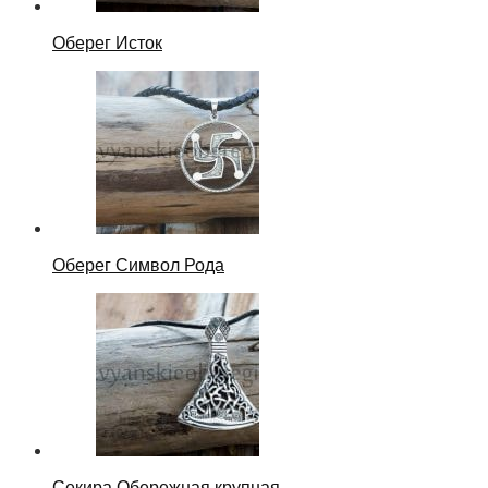
Оберег Исток
Оберег Символ Рода
Секира Обережная крупная