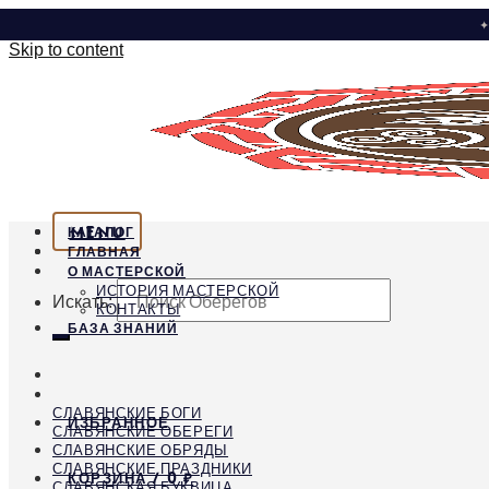
✦
Skip to content
MENU
КАТАЛОГ
ГЛАВНАЯ
О МАСТЕРСКОЙ
ИСТОРИЯ МАСТЕРСКОЙ
Искать:
КОНТАКТЫ
БАЗА ЗНАНИЙ
СЛАВЯНСКИЕ БОГИ
ИЗБРАННОЕ
СЛАВЯНСКИЕ ОБЕРЕГИ
СЛАВЯНСКИЕ ОБРЯДЫ
СЛАВЯНСКИЕ ПРАЗДНИКИ
КОРЗИНА /
0
₽
СЛАВЯНСКАЯ БУКВИЦА