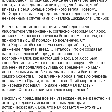
плодородной, потому как солнце не светит без дневного
света, а земля должна испить дождевой влаги, чтобы
впитать в себя больше солнечного тепла. Поэтому,
бог Хорс никогда не представлялся в одиночестве, его
неизменными спутниками считались Даждьбог и Стрибог.
В сети, так же можно встретить ещё одно очень
любопытное утверждение, согласно которому бог Хорс,
являлся не только солнечным божеством, но и тем, кто
приносит высший порядок во вселенную. От
бога Хорса якобы зависела смена времён года,
движение планет и звёзд. Считалось, что он создавал
настолько сложный порядок, что чаще он
воспринимался, как настоящий хаос. Бог Хорс был
способен менять мир и пространство вокруг себя, и эти
изменения проявлялись лишь со временем, но были
долговечными даже без вмешательства и близости
самого божества. Под влияние Хорса в первую очередь
попадал мир Прави, и только после Явий мир, которые
он изредка посещал. Но даже непрямая власть и
влияние Хорса находили отклик в мире людей.
Насколько правдивы все эти утверждения, неизвестно ни
автору, ни даже самым почтенным докторам
исторических наук. Всё, что нам остаётся — это лишь
рассуждать и предполагать.