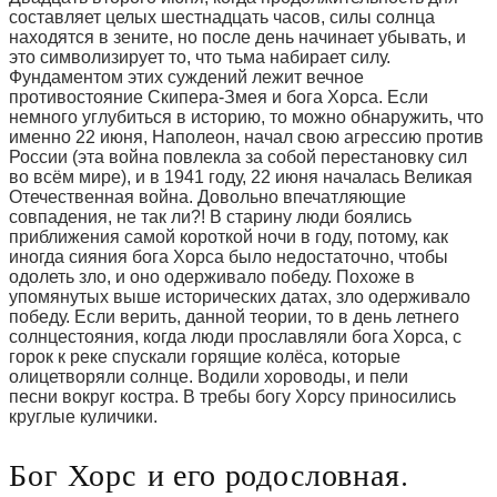
составляет целых шестнадцать часов, силы солнца
находятся в зените, но после день начинает убывать, и
это символизирует то, что тьма набирает силу.
Фундаментом этих суждений лежит вечное
противостояние Скипера-Змея и бога Хорса. Если
немного углубиться в историю, то можно обнаружить, что
именно 22 июня, Наполеон, начал свою агрессию против
России (эта война повлекла за собой перестановку сил
во всём мире), и в 1941 году, 22 июня началась Великая
Отечественная война. Довольно впечатляющие
совпадения, не так ли?! В старину люди боялись
приближения самой короткой ночи в году, потому, как
иногда сияния бога Хорса было недостаточно, чтобы
одолеть зло, и оно одерживало победу. Похоже в
упомянутых выше исторических датах, зло одерживало
победу. Если верить, данной теории, то в день летнего
солнцестояния, когда люди прославляли бога Хорса, с
горок к реке спускали горящие колёса, которые
олицетворяли солнце. Водили хороводы, и пели
песни вокруг костра. В требы богу Хорсу приносились
круглые куличики.
Бог Хорс и его родословная.