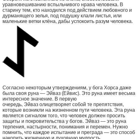
уравновешиванию вспыльчивого нрава человека. В
старину тем, кто находился под действием любовного и
дурманящего зелья, под подушку клали листья, или
маленькие ветки клёна, дабы успокоить разум человека.
Согласно некоторым утверждениям, у бога Хорса даже
была своя руна — Эйваз (Ейвис). Это руна имеет весьма
интересное значение. В первую
очередь, Эйваз олицетворяет собой те препятствия,
которые возникли на жизненном пути человека. Эта руна
является сигналом того, что человек должен просить
защиты и покровительства у богов. Эйваз — это руна
терпения, настырности, понимания и перемен. Нужно
помнить, что каждое испытание и преграда — это способ
накопить жизненную и духовную мудрость.