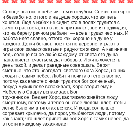
Солнце высоко в небе чистом и голубом. Светит оно ярко
и беззаботно, оттого и на душе хорошо, что аж петь
хочется. Люд в избах не сидит, кто в полях трудится с
самого рассвета, кто в лесу притаился, зверя поджидая,
кто на берегу речном рыбачит — все в трудах честных. И
работа идёт славно, оттого как, хорошо на душе у
каждого. Детки бегают, носятся по деревне, играют в
игры свои замысловатые и радуются жизни. А как иначе,
ведь солнце ясное любо каждому, от света его душа
наполняется счастьем, да любовью. И жить хочется в
день такой, и дела праведные совершать. Верят
сметные, что это благодать светлого бога Хорса, на них
сходит с самих небес. Любят и почитают его славяне,
потому, как вместе с ними трудится бог солнечный,
покуда мужик поле вспахивает, Хорс вторит ему и
Небесную Сваргу вспахивает. Бог
труженик он. Ведает Хорс, как тяжело живётся люду
смертному, поэтому и тепло он своё людям шлёт, чтобы
легче было им в тяготах всяких. И когда солнышко
согревает крылечко, да порог, улыбаются люди, потому
как знают, что шлёт привет им бог Хорс с самих небес, да
в гости к каждому захаживает.