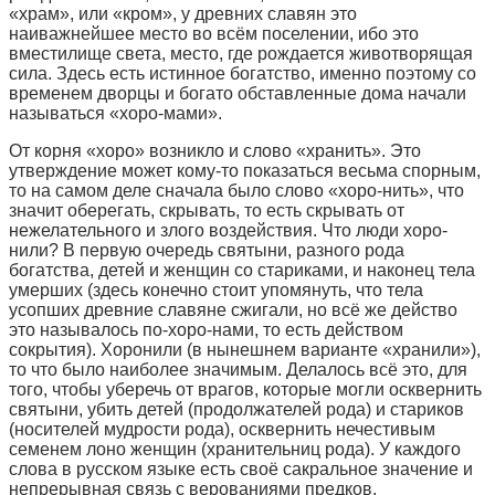
«храм», или «кром», у древних славян это
наиважнейшее место во всём поселении, ибо это
вместилище света, место, где рождается животворящая
сила. Здесь есть истинное богатство, именно поэтому со
временем дворцы и богато обставленные дома начали
называться «хоро-мами».
От корня «хоро» возникло и слово «хранить». Это
утверждение может кому-то показаться весьма спорным,
то на самом деле сначала было слово «хоро-нить», что
значит оберегать, скрывать, то есть скрывать от
нежелательного и злого воздействия. Что люди хоро-
нили? В первую очередь святыни, разного рода
богатства, детей и женщин со стариками, и наконец тела
умерших (здесь конечно стоит упомянуть, что тела
усопших древние славяне сжигали, но всё же действо
это называлось по-хоро-нами, то есть действом
сокрытия). Хоронили (в нынешнем варианте «хранили»),
то что было наиболее значимым. Делалось всё это, для
того, чтобы уберечь от врагов, которые могли осквернить
святыни, убить детей (продолжателей рода) и стариков
(носителей мудрости рода), осквернить нечестивым
семенем лоно женщин (хранительниц рода). У каждого
слова в русском языке есть своё сакральное значение и
непрерывная связь с верованиями предков.