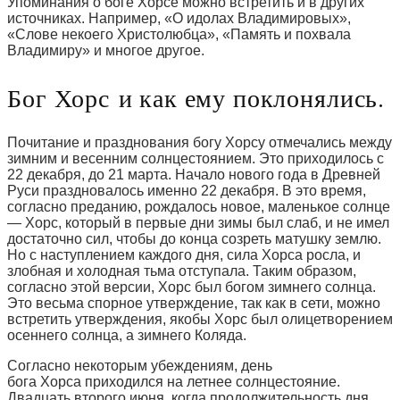
Упоминания о боге Хорсе можно встретить и в других
источниках. Например, «О идолах Владимировых»,
«Слове некоего Христолюбца», «Память и похвала
Владимиру» и многое другое.
Бог Хорс и как ему поклонялись.
Почитание и празднования богу Хорсу отмечались между
зимним и весенним солнцестоянием. Это приходилось с
22 декабря, до 21 марта. Начало нового года в Древней
Руси праздновалось именно 22 декабря. В это время,
согласно преданию, рождалось новое, маленькое солнце
— Хорс, который в первые дни зимы был слаб, и не имел
достаточно сил, чтобы до конца созреть матушку землю.
Но с наступлением каждого дня, сила Хорса росла, и
злобная и холодная тьма отступала. Таким образом,
согласно этой версии, Хорс был богом зимнего солнца.
Это весьма спорное утверждение, так как в сети, можно
встретить утверждения, якобы Хорс был олицетворением
осеннего солнца, а зимнего Коляда.
Согласно некоторым убеждениям, день
бога Хорса приходился на летнее солнцестояние.
Двадцать второго июня, когда продолжительность дня