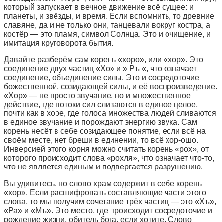
который запускает в вечное движение всё сущее: и
планеты, и звёзды, и время. Если вспомнить, то древние
славяне, да и не только они, танцевали вокруг костра, а
костёр — это пламя, символ Солнца. Это и очищение, и
имитация круговорота бытия.
Давайте разберём сам корень «хоро», или «хор». Это
соединение двух частиц «Хо» и » Ръ «, что означает
соединение, объединение силы. Это и сосредоточие
божественной, созидающей силы, и её воспроизведение.
«Хор» — не просто звучание, но и множественное
действие, где потоки сил сливаются в единое целое,
почти как в хоре, где голоса множества людей сливаются
в единое звучание и порождают энергию звука. Сам
корень несёт в себе созидающее понятие, если всё на
своём месте, нет бреши в единении, то всё хор-ошо.
Инверсией этого корня можно считать корень «рох», от
которого происходит слова «рохля», что означает что-то,
что не является единым и подвергается разрушению.
Вы удивитесь, но слово храм содержит в себе корень
«хор». Если расшифровать составляющие части этого
слова, то мы получим сочетание трёх частиц — это «Хъ»,
«Ра» и «Мъ». Это место, где происходит сосредоточие и
рождение жизни, обитель бога, если хотите. Слово