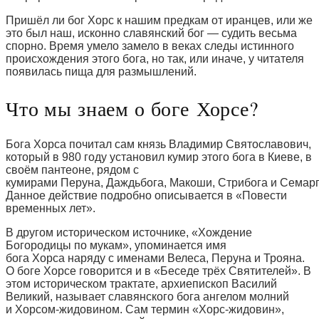
Пришёл ли бог Хорс к нашим предкам от иранцев, или же
это был наш, исконно славянский бог — судить весьма
спорно. Время умело замело в веках следы истинного
происхождения этого бога, но так, или иначе, у читателя
появилась пища для размышлений.
Что мы знаем о боге Хорсе?
Бога Хорса почитал сам князь Владимир Святославович,
который в 980 году установил кумир этого бога в Киеве, в
своём пантеоне, рядом с
кумирами Перуна, Даждьбога, Макоши, Стрибога и Семарг
Данное действие подробно описывается в «Повести
временных лет».
В другом историческом источнике, «Хождение
Богородицы по мукам», упоминается имя
бога Хорса наряду с именами Велеса, Перуна и Трояна.
О боге Хорсе говорится и в «Беседе трёх Святителей». В
этом историческом трактате, архиепископ Василий
Великий, называет славянского бога ангелом молний
и Хорсом-жидовином. Сам термин «Хорс-жидовин»,