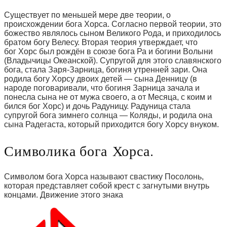
Существует по меньшей мере две теории, о
происхождении бога Хорса. Согласно первой теории, это
божество являлось сыном Великого Рода, и приходилось
братом богу Велесу. Вторая теория утверждает, что
бог Хорс был рождён в союзе бога Ра и богини Волыни
(Владычицы Океанской). Супругой для этого славянского
бога, стала Заря-Зарница, богиня утренней зари. Она
родила богу Хорсу двоих детей — сына Денницу (в
народе поговаривали, что богиня Зарница зачала и
понесла сына не от мужа своего, а от Месяца, с коим и
бился бог Хорс) и дочь Радуницу. Радуница стала
супругой бога зимнего солнца — Коляды, и родила она
сына Радегаста, который приходится богу Хорсу внуком.
Символика бога Хорса.
Символом бога Хорса называют свастику Посолонь,
которая представляет собой крест с загнутыми внутрь
концами. Движение этого знака