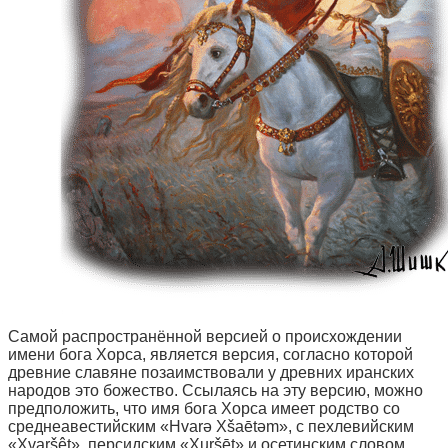
Самой распространённой версией о происхождении
имени бога Хорса, является версия, согласно которой
древние славяне позаимствовали у древних иранских
народов это божество. Ссылаясь на эту версию, можно
предположить, что имя бога Хорса имеет родство со
среднеавестийским «Hvarə Xšaētəm», с пехлевийским
«Xvaršêt», персидским «Xuršēt» и осетинским словом