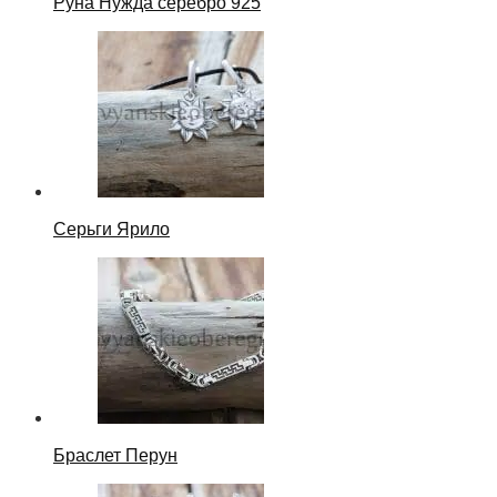
Руна Нужда серебро 925
Серьги Ярило
Браслет Перун