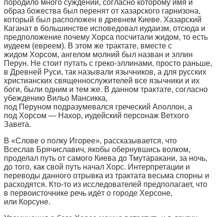
породило много суждений, согласно которому имя и
образ божества был перенят от хазарского гарнизона,
который был расположен в древнем Киеве. Хазарский
Каганат в большинстве исповедовал иудаизм, отсюда и
предположение почему Хорса посчитали жидом, то есть
иудеем (евреем). В этом же трактате, вместе с
жидом Хорсом, ангелом молний был назван и эллин
Перун. Не стоит путать с греко-эллинами, просто раньше,
в Древней Руси, так называли язычников, а для русских
христианских священнослужителей все язычники и их
боги, были одним и тем же. В данном трактате, согласно
убеждению Вильо Мансикка,
под Перуном подразумевался греческий Аполлон, а
под Хорсом — Нахор, иудейский персонаж Ветхого
Завета.
В «Слове о полку Игорее», рассказывается, что
Всеслав Брячиславич, якобы обернувшись волком,
проделал путь от самого Киева до Тмутаракани, за ночь,
до того, как свой путь начал Хорс. Интерпретации и
переводы данного отрывка из трактата весьма спорны и
расходятся. Кто-то из исследователей предполагает, что
в первоисточнике речь идёт о городе Херсоне,
или Корсуне.