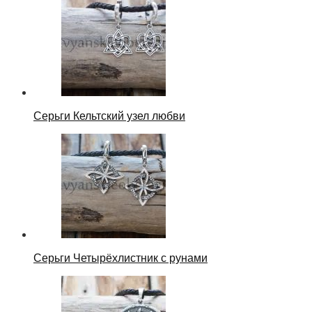
Серьги Кельтский узел любви
Серьги Четырёхлистник с рунами