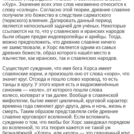
«Хур». Значение всех этих слов неизменно относится к
слову «солнце». Согласно этой теории, древние славяне
получили это божество в следствии сарматского
(тюркского) влияния. Датировать данный период
является непосильной задачей для учёных. Некоторые
ссылаются на то, что у славянских и иранских народов
были общие предки индоевропейцы и арийцы. Тогда,
можно предположить, что древние славяне ничего
не заимствовали, и Хорс является одним из самых
древних божеств, образ которого нашёл место в
язычестве, как иранских, так и славянских народов.
Существует суждение, что имя бога Хорса имеет
славянские корни, и произошло оно от слова «хоро», что
значит круг. Отсюда и пошло слово хоровод, то есть
танцы в кругу. У этого корня есть и видоизменённые
синоним — «коло», от которого пошли слова
колесо, коловрат и так далее. Вообще в славянской
мифологии, бытие имеет цикличный, круговой характер:
времена года сменяют друг-друга, день и ночь, жизнь и
смерть. Таким образом представляли себе древние
славяне круговорот вселенной. Если вспомнить
суждение о том, что якобы бог Хорс заведовал порядком
во вселенной, то эта теория кажется не такой уж
безнадёжной. «Хоро», или «коло» — это священный круг,