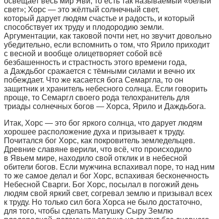
освещает весь мир Яви, то есть так называемый «белый
свет»; Хорс — это жёлтый солнечный свет,
который дарует людям счастье и радость, и который
способствует их труду и плодородию земли.
Аргументации, как таковой почти нет, но звучит довольно
убедительно, если вспомнить о том, что Ярило приходит
с весной и вообще олицетворяет собой всё
безбашенность и страстность этого времени года,
а Даждьбог сражается с тёмными силами и вечно их
побеждает. Что же касается бога Семаргла, то он
защитник и хранитель небесного солнца. Если говорить
проще, то Семаргл своего рода телохранитель для
триады солнечных богов — Хорса, Ярило и Даждьбога.
Итак, Хорс — это бог яркого солнца, что дарует людям
хорошее расположение духа и призывает к труду.
Почитался бог Хорс, как покровитель земледельцев.
Древние славяне верили, что всё, что происходило
в Явьем мире, находило свой отклик и в небесной
обители богов. Если мужчина вспахивал поре, то над ним
то же самое делал и бог Хорс, вспахивая бесконечность
Небесной Сварги. Бог Хорс, посылал в погожий день
людям свой яркий свет, согревал землю и призывал всех
к труду. Но только сил бога Хорса не было достаточно,
для того, чтобы сделать Матушку Сыру Землю