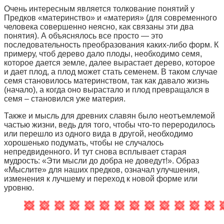
Очень интересным является толкование понятий у
Предков «материнство» и «материя» (для современного
человека совершенно неясно, как связаны эти два
понятия). А объяснялось все просто — это
последовательность преобразования каких-либо форм. К
примеру, чтоб дерево дало плоды, необходимо семя,
которое дается земле, далее вырастает дерево, которое
и дает плод, а плод может стать семенем. В таком случае
семя становилось материнством, так как давало жизнь
(начало), а когда оно вырастало и плод превращался в
семя – становился уже материя.
Также и мысль для древних славян было неотъемлемой
частью жизни, ведь для того, чтобы что-то переродилось
или перешло из одного вида в другой, необходимо
хорошенько подумать, чтобы не случалось
непредвиденного. И тут снова всплывает старая
мудрость: «Эти мысли до добра не доведут!». Образ
«Мыслите» для наших предков, означал улучшения,
изменения к лучшему и переход к новой форме или
уровню.