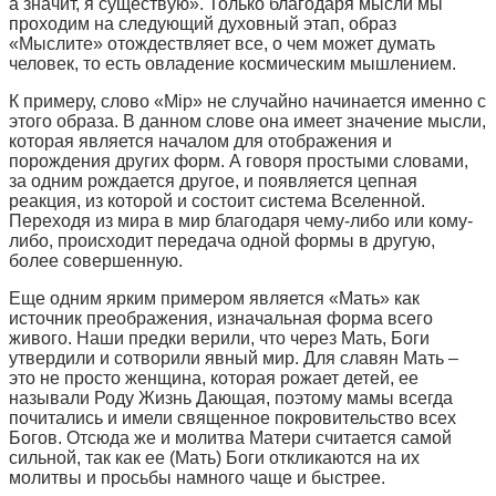
а значит, я существую». Только благодаря мысли мы
проходим на следующий духовный этап, образ
«Мыслите» отождествляет все, о чем может думать
человек, то есть овладение космическим мышлением.
К примеру, слово «Мір» не случайно начинается именно с
этого образа. В данном слове она имеет значение мысли,
которая является началом для отображения и
порождения других форм. А говоря простыми словами,
за одним рождается другое, и появляется цепная
реакция, из которой и состоит система Вселенной.
Переходя из мира в мир благодаря чему-либо или кому-
либо, происходит передача одной формы в другую,
более совершенную.
Еще одним ярким примером является «Мать» как
источник преображения, изначальная форма всего
живого. Наши предки верили, что через Мать, Боги
утвердили и сотворили явный мир. Для славян Мать –
это не просто женщина, которая рожает детей, ее
называли Роду Жизнь Дающая, поэтому мамы всегда
почитались и имели священное покровительство всех
Богов. Отсюда же и молитва Матери считается самой
сильной, так как ее (Мать) Боги откликаются на их
молитвы и просьбы намного чаще и быстрее.