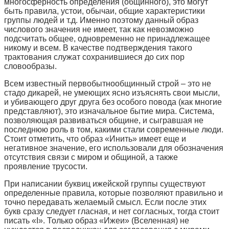
многосферность определения (общинного), это могут
быть правила, устои, обычаи, общие характеристики
группы людей и т.д. Именно поэтому данный образ
числового значения не имеет, так как невозможно
подсчитать общее, одновременно не принадлежащее
никому и всем. В качестве подтверждения такого
трактования служат сохранившиеся до сих пор
словообразы.
Всем известный первобытнообщинный строй – это не
стадо дикарей, не умеющих ясно изъяснять свои мысли,
и убивающего друг друга без особого повода (как многие
представляют), это изначальное бытие мира. Система,
позволяющая развиваться общине, и сыгравшая не
последнюю роль в том, какими стали современные люди.
Стоит отметить, что образ «Инить» имеет еще и
негативное значение, его использовали для обозначения
отсутствия связи с миром и общиной, а также
проявление трусости.
При написании буквиц ижейской группы существуют
определенные правила, которые позволяют правильно и
точно передавать желаемый смысл. Если после этих
букв сразу следует гласная, и нет согласных, тогда стоит
писать «І». Только образ «Ижеи» (Вселенная) не